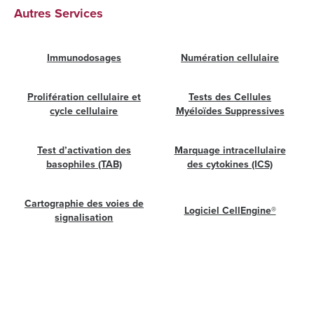
Autres Services
Immunodosages
Numération cellulaire
Prolifération cellulaire et
Tests des Cellules
cycle cellulaire
Myéloïdes Suppressives
Test d’activation des
Marquage intracellulaire
basophiles (TAB)
des cytokines (ICS)
Cartographie des voies de
Logiciel CellEngine®
signalisation