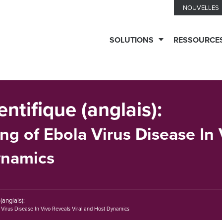
NOUVELLES
SOLUTIONS
RESSOURCE
SERVICES
DE
entifique (anglais):
TESTS
ling of Ebola Virus Disease In
ynamics
Services
TECHNOLOGIES
de
biomarqueurs
(anglais):
Cytométrie
EXPERTISES
la Virus Disease In Vivo Reveals Viral and Host Dynamics
de
THÉRAPEUTIQUES